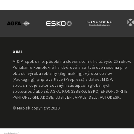
O NÁS
M & P, spol. s r. o. pôsobí na slovenskom trhu už vyše 25 rokov.
Ponúkame komplexné hardvérové a softvérové riešenia pre
oblasti: výroba reklamy (Signmaking), výroba obalov
(Packaging), príprava tlače (Prepress) a ďalšie. M & P,
spol. s r. o. je autorizovaným zástupcom globálnych
spoločností ako sú: AGFA, KONGSBERG, ESKO, EPSON, X-RITE
PANTONE, GM, ADOBE, JUST, EFI, APPLE, DELL, AUTODESK.
© Map.sk copyright 2020
Search