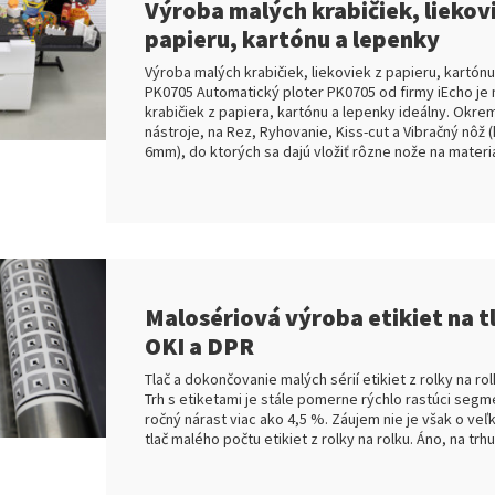
Výroba malých krabičiek, liekov
papieru, kartónu a lepenky
Výroba malých krabičiek, liekoviek z papieru, kartónu
PK0705 Automatický ploter PK0705 od firmy iEcho je
krabičiek z papiera, kartónu a lepenky ideálny. Okre
nástroje, na Rez, Ryhovanie, Kiss-cut a Vibračný nôž 
6mm), do ktorých sa dajú vložiť rôzne nože na materi
Malosériová výroba etikiet na t
OKI a DPR
Tlač a dokončovanie malých sérií etikiet z rolky na rol
Trh s etiketami je stále pomerne rýchlo rastúci seg
ročný nárast viac ako 4,5 %. Záujem nie je však o veľk
tlač malého počtu etikiet z rolky na rolku. Áno, na trhu