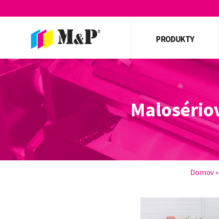
PRODUKTY
Malosériov
Domov