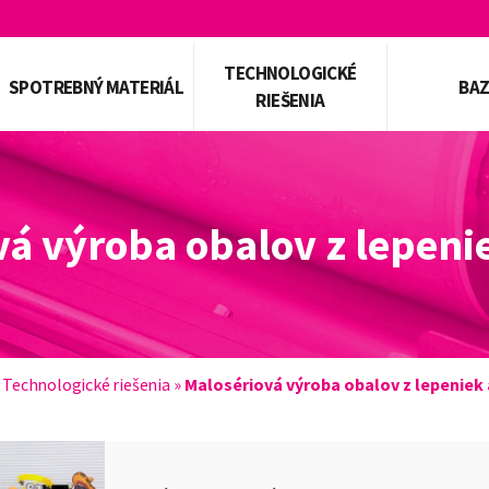
TECHNOLOGICKÉ
SPOTREBNÝ MATERIÁL
BA
RIEŠENIA
á výroba obalov z lepenie
»
Technologické riešenia
»
Malosériová výroba obalov z lepeniek 