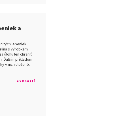
peniek a
lnitých lepeniek
elína s výrobkami
a úlohu len chrániť
ri. Ďalším príkladom
ky v nich uložené.
ZOBRAZIŤ