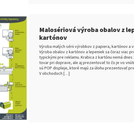
Malosériová výroba obalov z le
kartónov
Výroba malých sérii výrobkov z papiera, kartónov a v
Výroba obalov z kartónov a lepeniek sa čoraz viac pr
typickými pre reklamu. Krabica z kartónu nemá dnes z
tovar pri doprave, ale aj prezentovať to čo je vo vnút
sú POP displeje, ktoré majú za úlohu prezentovať prv
V obchodoch […]