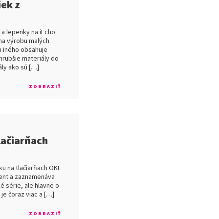
iek z
 a lepenky na iEcho
 na výrobu malých
m iného obsahuje
(hrubšie materiály do
ály ako sú […]
ZOBRAZIŤ
lačiarňach
ku na tlačiarňach OKI
ment a zaznamenáva
é série, ale hlavne o
 je čoraz viac a […]
ZOBRAZIŤ