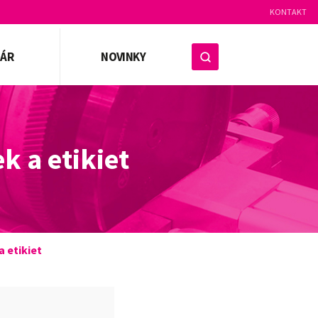
KONTAKT
ZÁR
NOVINKY
k a etikiet
a etikiet