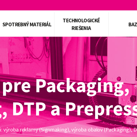
TECHNOLOGICKÉ
SPOTREBNÝ MATERIÁL
BA
RIEŠENIA
 pre Packaging,
, DTP a Prepres
i: výroba reklamy (Signmaking), výroba obalov (Packaging), 