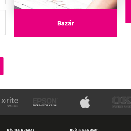
Bazár
RÝCHLE ODKAZY
BUĎTE NA DOSAH