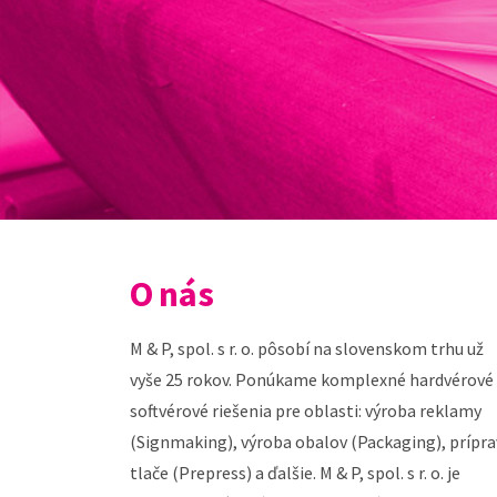
O nás
M & P, spol. s r. o. pôsobí na slovenskom trhu už
vyše 25 rokov. Ponúkame komplexné hardvérové
softvérové riešenia pre oblasti: výroba reklamy
(Signmaking), výroba obalov (Packaging), prípra
tlače (Prepress) a ďalšie. M & P, spol. s r. o. je