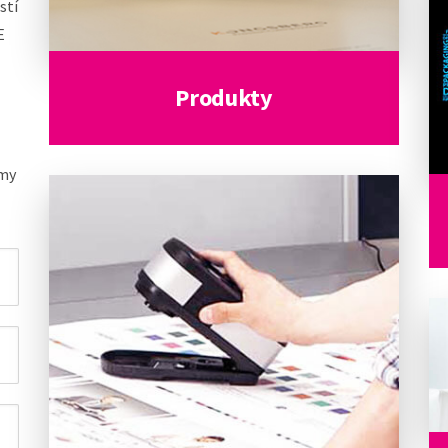
stí
E
Produkty
 my