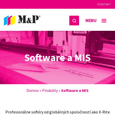
KONTAKT
MENU
Software a MIS
Domov
»
Produkty
»
Software a MIS
Profesionálne softéry od globálných spoločností ako X-Rite