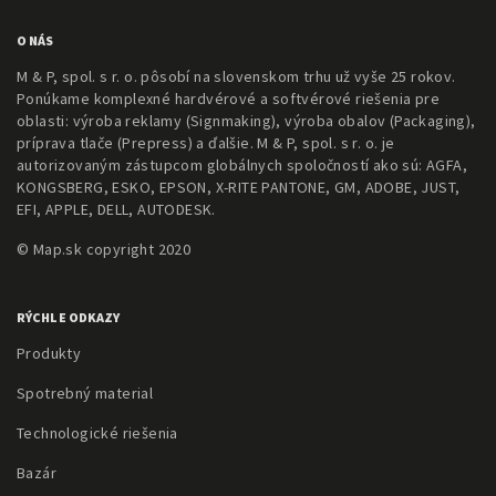
O NÁS
M & P, spol. s r. o. pôsobí na slovenskom trhu už vyše 25 rokov.
Ponúkame komplexné hardvérové a softvérové riešenia pre
oblasti: výroba reklamy (Signmaking), výroba obalov (Packaging),
príprava tlače (Prepress) a ďalšie. M & P, spol. s r. o. je
autorizovaným zástupcom globálnych spoločností ako sú: AGFA,
KONGSBERG, ESKO, EPSON, X-RITE PANTONE, GM, ADOBE, JUST,
EFI, APPLE, DELL, AUTODESK.
© Map.sk copyright 2020
RÝCHLE ODKAZY
Produkty
Spotrebný material
Technologické riešenia
Bazár