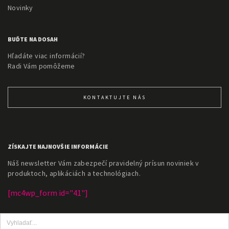
Novinky
BUĎTE NA DOSAH
Hľadáte viac informácií?
Radi Vám pomôžeme
KONTAKTUJTE NÁS
ZÍSKAJTE NAJNOVŠIE INFORMÁCIE
Náš newsletter Vám zabezpečí pravidelný prísun noviniek v
produktoch, aplikáciách a technológiach.
[mc4wp_form id="41"]
Search
for: