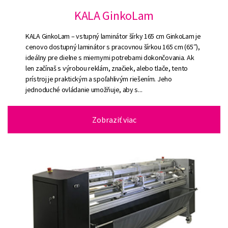
KALA GinkoLam
KALA GinkoLam – vstupný laminátor šírky 165 cm GinkoLam je
cenovo dostupný laminátor s pracovnou šírkou 165 cm (65″),
ideálny pre dielne s miernymi potrebami dokončovania. Ak
len začínaš s výro­bou reklám, značiek, alebo tlače, tento
prístroj je praktickým a spoľahlivým riešením. Jeho
jednoduché ovládanie umožňuje, aby s...
Zobraziť viac