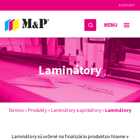
KONTAKT
MENU
Laminátory
Domov
»
Produkty
»
Laminátory a aplikátory
»
Laminátory
Laminátory sú určené na finalizáciu produktov hlavne v