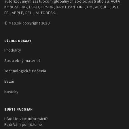
autorizovaným zástupcom globálnych spoločností ako sú: AGFA,
KONGSBERG, ESKO, EPSON, X-RITE PANTONE, GM, ADOBE, JUST,
EFI, APPLE, DELL, AUTODESK.
© Map.sk copyright 2020
RÝCHLE ODKAZY
Produkty
Spotrebný material
Technologické riešenia
Bazár
Novinky
BUĎTE NA DOSAH
Hľadáte viac informácií?
Radi Vám pomôžeme