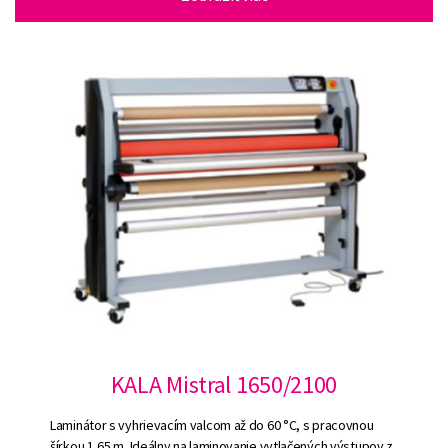
KALA Mistral 1650/2100
Laminátor s vyhrievacím valcom až do 60 °C, s pracovnou
šírkou 1,65 m. Ideálny na laminovanie vytlačených výstupov z