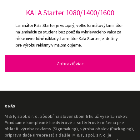
KALA Starter 1080/1400/1600
Laminátor Kala Starter je vstupný, veľkoformátový laminátor
na lamináciu za studena bez použitia vyhrievacieho valca za
nízke investičné náklady. Laminátor Kala Starter je ideálny
pre výrobu reklamy v malom objeme.
Zobraziť viac
O NÁS
M & P, spol. s r. o. pôsobí na slovenskom trhu už vyše 25 rokov.
Ponúkame komplexné hardvérové a softvérové riešenia pre
oblasti: výroba reklamy (Signmaking), výroba obalov (Packaging),
príprava tlače (Prepress) a ďalšie. M & P, spol. s r. o. je