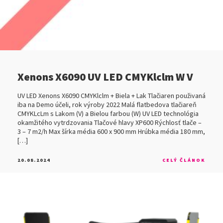
Xenons X6090 UV LED CMYKlclm W V
UV LED Xenons X6090 CMYKlclm + Biela + Lak Tlačiaren použivaná
iba na Demo účeli, rok výroby 2022 Malá flatbedova tlačiareň
CMYKLcLm s Lakom (V) a Bielou farbou (W) UV LED technológia
okamžitého vytrdzovania Tlačové hlavy XP600 Rýchlosť tlače –
3 – 7 m2/h Max šírka média 600 x 900 mm Hrúbka média 180 mm,
[…]
20.08.2024
CELÝ ČLÁNOK