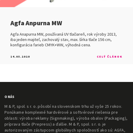
Agfa Anpurna MW
Agfa Anapurna MW, používaná UV tlačiareň, rok výroby 2013,
iba jeden majiteľ, zachovalý stav, max. šírka tlače 156 cm,
konfigurácia farieb CMYK+WW, výhodná cena.
14.05.2020
CELÝ ČLÁNOK
O NÁS
M & P, spol. s r. o. pôsobí na slovenskom trhu už vyše 25 rokov.
Ponúkame komplexné hardvérové a softvérové riešenia pre
oblasti: výroba reklamy (Signmaking), výroba obalov (Packaging),
príprava tlače (Prepress) a ďalšie. M & P, spol. s r. o. je
autorizovaným zástupcom globálnych spoločností ako sú: AGFA,