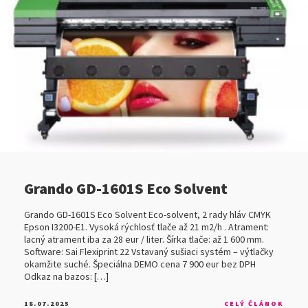
Grando GD-1601S Eco Solvent
Grando GD-1601S Eco Solvent Eco-solvent, 2 rady hláv CMYK
Epson I3200-E1. Vysoká rýchlosť tlače až 21 m2/h . Atrament:
lacný atrament iba za 28 eur / liter. Šírka tlače: až 1 600 mm.
Software: Sai Flexiprint 22 Vstavaný sušiaci systém – výtlačky
okamžite suché. Špeciálna DEMO cena 7 900 eur bez DPH
Odkaz na bazos: […]
18.07.2025
CELÝ ČLÁNOK