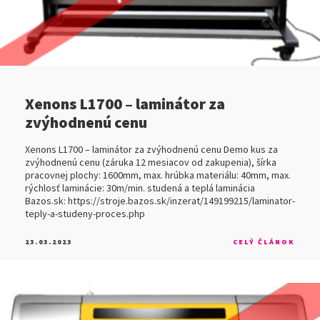
Xenons L1700 – laminátor za
zvýhodnenú cenu
Xenons L1700 – laminátor za zvýhodnenú cenu Demo kus za
zvýhodnenú cenu (záruka 12 mesiacov od zakupenia), šírka
pracovnej plochy: 1600mm, max. hrúbka materiálu: 40mm, max.
rýchlosť laminácie: 30m/min. studená a teplá laminácia
Bazos.sk: https://stroje.bazos.sk/inzerat/149199215/laminator-
teply-a-studeny-proces.php
23.03.2023
CELÝ ČLÁNOK