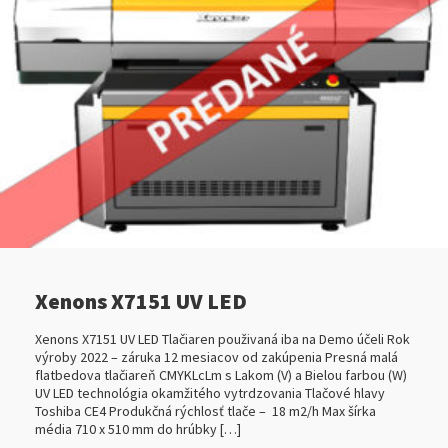
Xenons X7151 UV LED
Xenons X7151 UV LED Tlačiaren použivaná iba na Demo účeli Rok
výroby 2022 – záruka 12 mesiacov od zakúpenia Presná malá
flatbedova tlačiareň CMYKLcLm s Lakom (V) a Bielou farbou (W)
UV LED technológia okamžitého vytrdzovania Tlačové hlavy
Toshiba CE4 Produkčná rýchlosť tlače – 18 m2/h Max šírka
média 710 x 510 mm do hrúbky […]