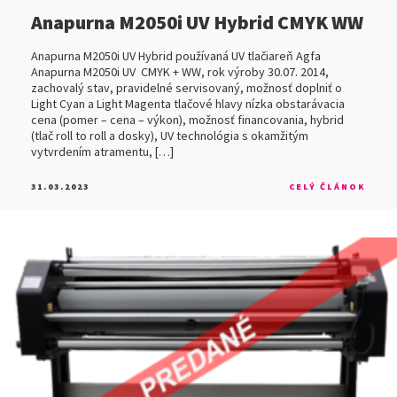
Anapurna M2050i UV Hybrid CMYK WW
Anapurna M2050i UV Hybrid používaná UV tlačiareň Agfa
Anapurna M2050i UV CMYK + WW, rok výroby 30.07. 2014,
zachovalý stav, pravidelné servisovaný, možnosť doplniť o
Light Cyan a Light Magenta tlačové hlavy nízka obstarávacia
cena (pomer – cena – výkon), možnosť financovania, hybrid
(tlač roll to roll a dosky), UV technológia s okamžitým
vytvrdením atramentu, […]
31.03.2023
CELÝ ČLÁNOK