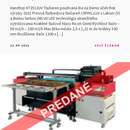
Handtop HT2512UV Tlačiaren použivaná iba na Demo účeli Rok
výroby 2021 Presná flatbedova tlačiareň CMYKLcLm s Lakom (V)
a Bielou farbou (W) UV LED technológia okamžitého
vytrdzovania Kvalitné tlačové hlavy Ricoh Gen6 Rýchlosť tlače –
56 m2/h – 100 m2/h Max šírka média 2,5 x 1,22 m do hrúbky 100
mm Rozlíšenie tlače 1200 x […]
22.09.2022
CELÝ ČLÁNOK