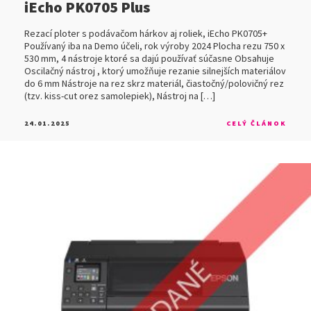
iEcho PK0705 Plus
Rezací ploter s podávačom hárkov aj roliek, iEcho PK0705+
Používaný iba na Demo účeli, rok výroby 2024 Plocha rezu 750 x
530 mm, 4 nástroje ktoré sa dajú používať súčasne Obsahuje
Oscilačný nástroj , ktorý umožňuje rezanie silnejších materiálov
do 6 mm Nástroje na rez skrz materiál, čiastočný/polovičný rez
(tzv. kiss-cut orez samolepiek), Nástroj na […]
24.01.2025
CELÝ ČLÁNOK