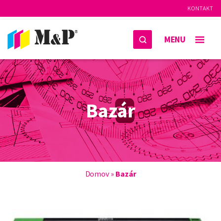
KONTAKT
MENU
Bazár
Domov
»
Bazár