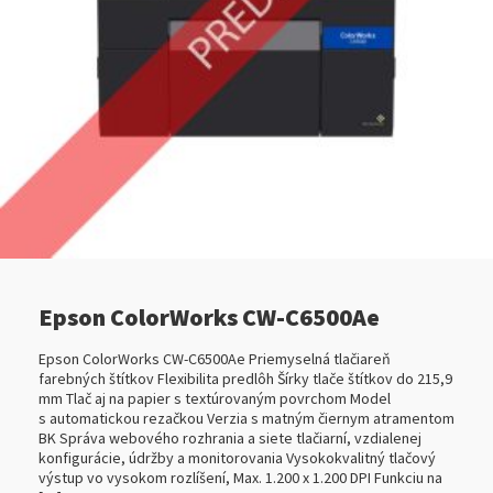
Epson ColorWorks CW-C6500Ae
Epson ColorWorks CW-C6500Ae Priemyselná tlačiareň
farebných štítkov Flexibilita predlôh Šírky tlače štítkov do 215,9
mm Tlač aj na papier s textúrovaným povrchom Model
s automatickou rezačkou Verzia s matným čiernym atramentom
BK Správa webového rozhrania a siete tlačiarní, vzdialenej
konfigurácie, údržby a monitorovania Vysokokvalitný tlačový
výstup vo vysokom rozlíšení, Max. 1.200 x 1.200 DPI Funkciu na