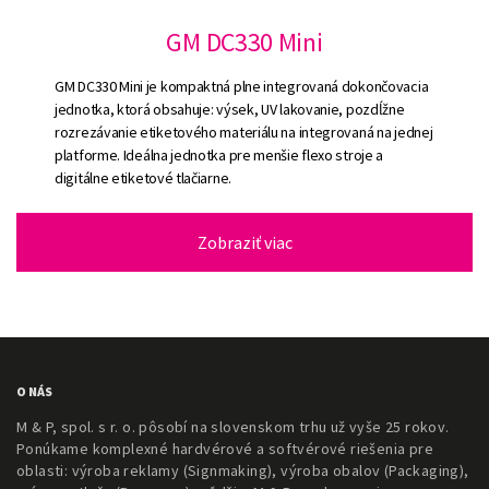
GM DC330 Mini
GM DC330 Mini je kompaktná plne integrovaná dokončovacia
jednotka, ktorá obsahuje: výsek, UV lakovanie, pozdĺžne
rozrezávanie etiketového materiálu na integrovaná na jednej
platforme. Ideálna jednotka pre menšie flexo stroje a
digitálne etiketové tlačiarne.
Zobraziť viac
O NÁS
M & P, spol. s r. o. pôsobí na slovenskom trhu už vyše 25 rokov.
Ponúkame komplexné hardvérové a softvérové riešenia pre
oblasti: výroba reklamy (Signmaking), výroba obalov (Packaging),