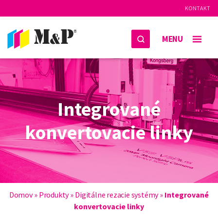
KONTAKT
MENU
Integrované
konvertovacie linky
Domov
»
Produkty
»
Digitálne rezacie systémy
»
Integrované
konvertovacie linky