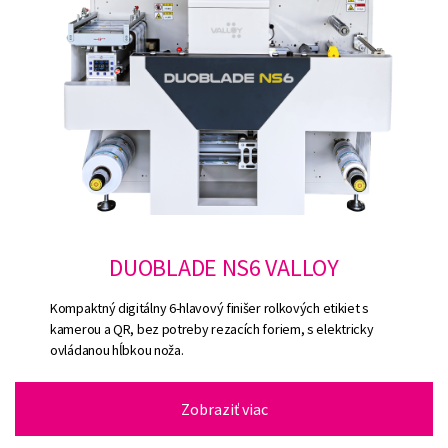
DUOBLADE NS6 VALLOY
Kompaktný digitálny 6-hlavový finišer rolkových etikiet s
kamerou a QR, bez potreby rezacích foriem, s elektricky
ovládanou hĺbkou noža.
Zobraziť viac