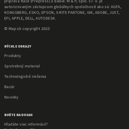
príprava tlače (Prepress) a ďalšie. M & P, spol. s r. o. je
autorizovaným zástupcom globálnych spoločností ako sú: AGFA,
KONGSBERG, ESKO, EPSON, X-RITE PANTONE, GM, ADOBE, JUST,
EFI, APPLE, DELL, AUTODESK.
© Map.sk copyright 2020
RÝCHLE ODKAZY
Produkty
Spotrebný material
Technologické riešenia
Bazár
Novinky
BUĎTE NA DOSAH
Hľadáte viac informácií?