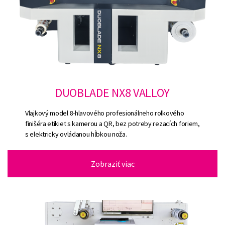
DUOBLADE NX8 VALLOY
Vlajkový model 8-hlavového profesionálneho rolkového
finišéra etikiet s kamerou a QR, bez potreby rezacích foriem,
s elektricky ovládanou hĺbkou noža.
Zobraziť viac