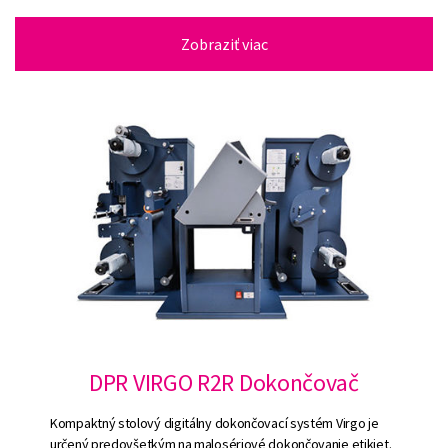
Zobraziť viac
DPR VIRGO R2R Dokončovač
Kompaktný stolový digitálny dokončovací systém Virgo je
určený predovšetkým na malosériové dokončovanie etikiet.