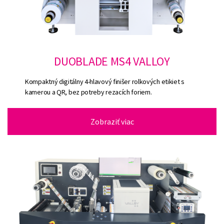
DUOBLADE MS4 VALLOY
Kompaktný digitálny 4-hlavový finišer rolkových etikiet s
kamerou a QR, bez potreby rezacích foriem.
Zobraziť viac