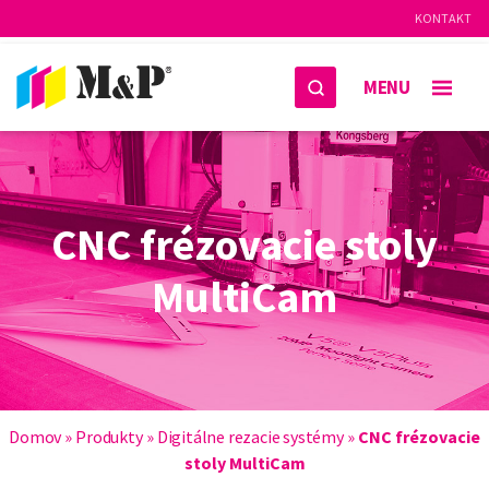
KONTAKT
MENU
CNC frézovacie stoly
MultiCam
Domov
»
Produkty
»
Digitálne rezacie systémy
»
CNC frézovacie
stoly MultiCam