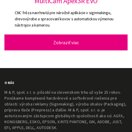
MultiCam Apex3R EVO
CNC fréza navrhnutá pre náročné aplikácie v signmakingu,
drevovýrobe a spracovaní kovov s automatickou výmenou
nástrojov a kamerou.
Zobraziť viac
O NÁS
M & P, spol. s r. o. pôsobí na slovenskom trhu už vyše 25 rokov.
Ponúkame komplexné hardvérové a softvérové riešenia pre
oblasti: výroba reklamy (Signmaking), výroba obalov (Packaging),
príprava tlače (Prepress) a ďalšie. M & P, spol. s r. o. je
autorizovaným zástupcom globálnych spoločností ako sú: AGFA,
KONGSBERG, ESKO, EPSON, X-RITE PANTONE, GM, ADOBE, JUST,
EFI, APPLE, DELL, AUTODESK.