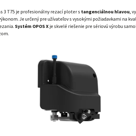
 3 T75 je profesionálny rezací ploter s
tangenciálnou hlavou
, v
výkonom. Je určený pre užívateľov s vysokými požiadavkami na kval
rezania.
Systém OPOS X
je skvelé riešenie pre sériovú výrobu samo
zom.