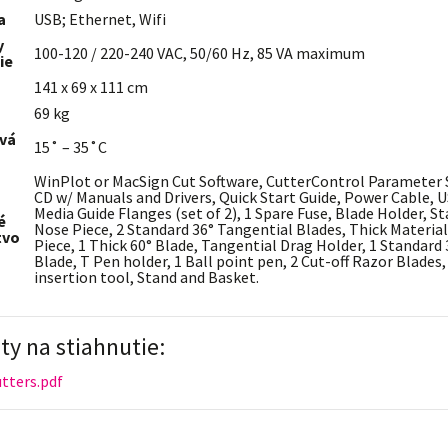
a
USB; Ethernet, Wifi
y
100-120 / 220-240 VAC, 50/60 Hz, 85 VA maximum
ie
141 x 69 x 111 cm
69 kg
vá
15˚ – 35˚C
WinPlot or MacSign Cut Software, CutterControl Parameter 
CD w/ Manuals and Drivers, Quick Start Guide, Power Cable, 
Media Guide Flanges (set of 2), 1 Spare Fuse, Blade Holder, S
é
Nose Piece, 2 Standard 36° Tangential Blades, Thick Materia
tvo
Piece, 1 Thick 60° Blade, Tangential Drag Holder, 1 Standard
Blade, T Pen holder, 1 Ball point pen, 2 Cut-off Razor Blades,
insertion tool, Stand and Basket.
y na stiahnutie:
tters.pdf