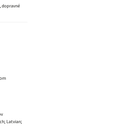
e, dopravné
žom
ov
ch; Latvian;