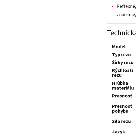
Reflexné,
značenie,
Technická
Model
Typ rezu
Šírky rezu
Rýchlosti
rezu
Hrúbka
materiálu
Presnosť
Presnosť
pohybu
Sila rezu
Jazyk