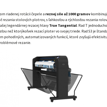
om riadenej rotácii čepele a
reznej sile až 1000 gramov
kombinuj
ť rezania stolových plotrov, s ľahkosťou a rýchlosťou rezania rolov
šej legendárnej rezacej hlavy
True Tangential
. Rad T jednoducho
sťou než ktorýkoľvek rezací ploter vo svojej triede. Rad S3 je štan
m pohodlných, automatizovaných funkcií, ktoré zvyšujú efektivitu
roblémové rezanie.