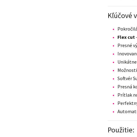
Kľúčové v
Pokročil
Flex cut
–
Presné vý
Inovovan
Unikátne 
Možnosti 
Softvér 
Presná k
Prítlak n
Perfektný
Automat
Použitie: