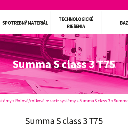
TECHNOLOGICKÉ
SPOTREBNÝ MATERIÁL
BA
RIEŠENIA
Summa S class 3 T75
ystémy
»
Rolové/rolkové rezacie systémy
»
Summa S class 3
»
Summa S
Summa S class 3 T75