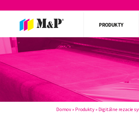
PRODUKTY
Domov
»
Produkty
»
Digitálne rezacie s