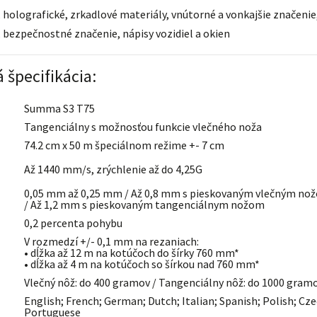
 holografické, zrkadlové materiály, vnútorné a vonkajšie značeni
 bezpečnostné značenie, nápisy vozidiel a okien
 špecifikácia:
Summa S3 T75
Tangenciálny s možnosťou funkcie vlečného noža
74.2 cm x 50 m špeciálnom režime +- 7 cm
Až 1440 mm/s, zrýchlenie až do 4,25G
0,05 mm až 0,25 mm / Až 0,8 mm s pieskovaným vlečným no
/ Až 1,2 mm s pieskovaným tangenciálnym nožom
0,2 percenta pohybu
V rozmedzí +/- 0,1 mm na rezaniach:
• dĺžka až 12 m na kotúčoch do šírky 760 mm*
• dĺžka až 4 m na kotúčoch so šírkou nad 760 mm*
Vlečný nôž: do 400 gramov / Tangenciálny nôž: do 1000 gram
English; French; German; Dutch; Italian; Spanish; Polish; Cze
Portuguese