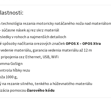
lastnosti:
á technológia rezania motoricky natáčaného noža nad materiálo
 súčasne násek aj rez skrz materiál
sledky v rohoch a najmenších detailoch
é spôsoby načítania orezových značiek
OPOS X – OPOS Xtra
vedenie materiálu, garancia vedenia materiálu až 12 m
pripojenia cez Ethernet, USB, WiFi
Summa GoSign
ontrola hĺbky rezu
oža 1000 g,
 na rezanie silného, ​​tenkého a húževnatého materiálu
izácia pomocou
čiarového kódu