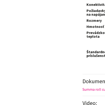
Konektivit
Požiadavk
na napájan
Rozmery
Hmotnosť
Prevádzko
teplota
Štandardn
príslušens
Dokument
Summa roll cu
Video: