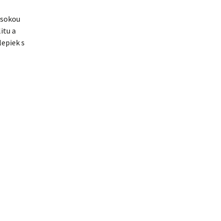
ysokou
itu a
lepiek s