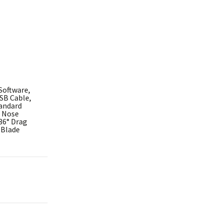
Software,
USB Cable,
tandard
l Nose
 36° Drag
 Blade