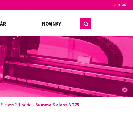
KONTAKT
ZÁR
NOVINKY
 class 3 T séria
»
Summa S class 3 T75