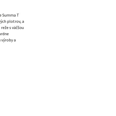
e Summa T
ých plotrov, a
 reže s väčšou
dardne
 výroby a