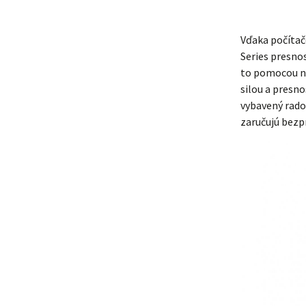
Vďaka počítač
Series presnos
to pomocou na
silou a presno
vybavený rado
zaručujú bezp