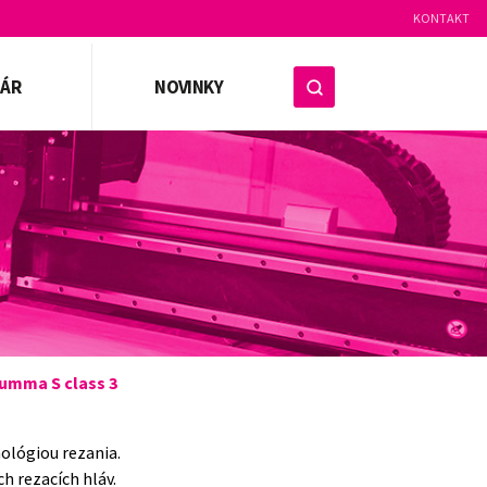
KONTAKT
ZÁR
NOVINKY
umma S class 3
nológiou rezania.
h rezacích hláv.