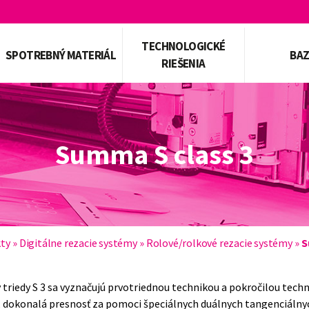
TECHNOLOGICKÉ
SPOTREBNÝ MATERIÁL
BA
RIEŠENIA
Summa S class 3
ty
»
Digitálne rezacie systémy
»
Rolové/rolkové rezacie systémy
»
S
 triedy S 3 sa vyznačujú prvotriednou technikou a pokročilou tech
 dokonalá presnosť za pomoci špeciálnych duálnych tangenciálnyc