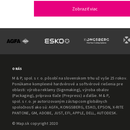
Zobraziť viac
O NÁS
M & P, spol. s r. o. pôsobí na slovenskom trhu už vyše 25 rokov.
Ponúkame komplexné hardvérové a softvérové riešenia pre
oblasti: výroba reklamy (Signmaking), výroba obalov
(Packaging), príprava tlače (Prepress) a ďalšie. M & P,
spol. s r. o. je autorizovaným zástupcom globálnych
spoločností ako sú: AGFA, KONGSBERG, ESKO, EPSON, X-RITE
PANTONE, GM, ADOBE, JUST, EFI, APPLE, DELL, AUTODESK.
© Map.sk copyright 2020