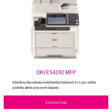
OKI ES4192 MFP
Efektívna čiernobiela multifunkčná tlačiareň 4 v 1 pre väčšie
podniky alebo pracovné skupiny.
Zobraziť viac