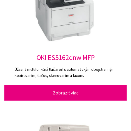
OKI ES5162dnw MFP
Úžasná multifunkčná tlačiareň s automatickým obojstranným
kopírovaním, tlačou, skenovaním a faxom.
Zobraziť viac