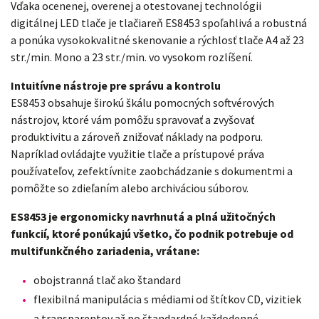
Vďaka ocenenej, overenej a otestovanej technológii
digitálnej LED tlače je tlačiareň ES8453 spoľahlivá a robustná
a ponúka vysokokvalitné skenovanie a rýchlosť tlače A4 až 23
str./min. Mono a 23 str./min. vo vysokom rozlíšení.
Intuitívne nástroje pre správu a kontrolu
ES8453 obsahuje širokú škálu pomocných softvérových
nástrojov, ktoré vám pomôžu spravovať a zvyšovať
produktivitu a zároveň znižovať náklady na podporu.
Napríklad ovládajte využitie tlače a prístupové práva
používateľov, zefektívnite zaobchádzanie s dokumentmi a
pomôžte so zdieľaním alebo archiváciou súborov.
ES8453 je ergonomicky navrhnutá a plná užitočných
funkcií, ktoré ponúkajú všetko, čo podnik potrebuje od
multifunkčného zariadenia, vrátane:
obojstranná tlač ako štandard
flexibilná manipulácia s médiami od štítkov CD, vizitiek
a transparentov až po štandardné každodenné