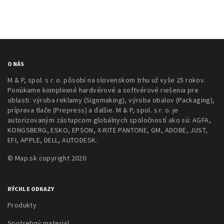
O NÁS
M & P, spol. s r. o. pôsobí na slovenskom trhu už vyše 25 rokov.
Ponúkame komplexné hardvérové a softvérové riešenia pre
oblasti: výroba reklamy (Signmaking), výroba obalov (Packaging),
príprava tlače (Prepress) a ďalšie. M & P, spol. s r. o. je
autorizovaným zástupcom globálnych spoločností ako sú: AGFA,
KONGSBERG, ESKO, EPSON, X-RITE PANTONE, GM, ADOBE, JUST,
EFI, APPLE, DELL, AUTODESK.
© Map.sk copyright 2020
RÝCHLE ODKAZY
Produkty
Spotrebný material