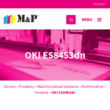
KONTAKT
MENU
OKI ES8453dn
Domov
»
Produkty
»
Máloformátové tlačiarne
»
Multifunkčné
»
Farebné
»
OKI ES8453dn