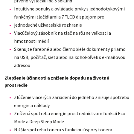
prvého výtlačku iba 5 sekúnd
Intuitívne ponuky a ovládacie prvky s jednodotykovými
funkčnými tlačidlami a 7 ”LCD displejom pre
jednoduché užívateľské rozhranie
Viacúčelový zásobník na tlač na rôzne veľkosti a
hmotnosti médií
Skenujte farebné alebo čiernobiele dokumenty priamo
na USB, počítač, sieť alebo na kohokoľvek s e-mailovou
adresou
Zlepšenie účinnosti a zníženie dopadu na životné
prostredie
Zlúčenie viacerých zariadení do jedného znižuje spotrebu
energie a náklady
Znížená spotreba energie prostredníctvom funkcií Eco
Mode a Deep Sleep Mode
Nižšia spotreba tonera s funkciou úspory tonera