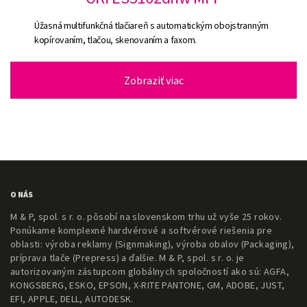
Úžasná multifunkčná tlačiareň s automatickým obojstranným
kopírovaním, tlačou, skenovaním a faxom.
Zobraziť viac
O NÁS
M & P, spol. s r. o. pôsobí na slovenskom trhu už vyše 25 rokov.
Ponúkame komplexné hardvérové a softvérové riešenia pre
oblasti: výroba reklamy (Signmaking), výroba obalov (Packaging),
príprava tlače (Prepress) a ďalšie. M & P, spol. s r. o. je
autorizovaným zástupcom globálnych spoločností ako sú: AGFA,
KONGSBERG, ESKO, EPSON, X-RITE PANTONE, GM, ADOBE, JUST,
EFI, APPLE, DELL, AUTODESK.