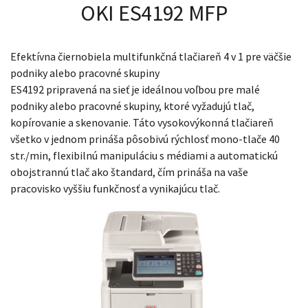
OKI ES4192 MFP
Efektívna čiernobiela multifunkčná tlačiareň 4 v 1 pre väčšie
podniky alebo pracovné skupiny
ES4192 pripravená na sieť je ideálnou voľbou pre malé
podniky alebo pracovné skupiny, ktoré vyžadujú tlač,
kopírovanie a skenovanie. Táto vysokovýkonná tlačiareň
všetko v jednom prináša pôsobivú rýchlosť mono-tlače 40
str./min, flexibilnú manipuláciu s médiami a automatickú
obojstrannú tlač ako štandard, čím prináša na vaše
pracovisko vyššiu funkčnosť a vynikajúcu tlač.