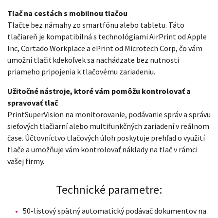
Tlač na cestách s mobilnou tlačou
Tlačte bez námahy zo smartfónu alebo tabletu. Táto
tlačiareň je kompatibilná s technológiami AirPrint od Apple
Inc, Cortado Workplace a ePrint od Microtech Corp, čo vám
umožní tlačiť kdekoľvek sa nachádzate bez nutnosti
priameho pripojenia k tlačovému zariadeniu.
Užitočné nástroje, ktoré vám pomôžu kontrolovať a
spravovať tlač
PrintSuperVision na monitorovanie, podávanie správ a správu
sieťových tlačiarní alebo multifunkčných zariadení v reálnom
čase. Účtovníctvo tlačových úloh poskytuje prehľad o využití
tlače a umožňuje vám kontrolovať náklady na tlač v rámci
vašej firmy.
Technické parametre:
50-listový spätný automatický podávač dokumentov na