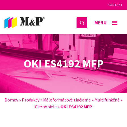
KONTAKT
MENU
OKI ES4192 MFP
Domov
»
Produkty
»
Máloformátové tlačiarne
»
Multifunkčné
»
Čiernobiele
»
OKI ES4192 MFP