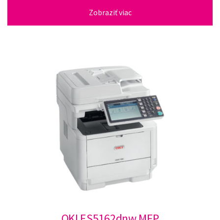
Zobraziť viac
OKI ES5162dnw MFP