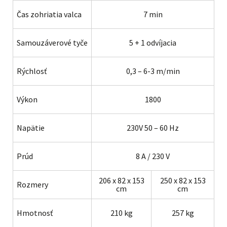
Čas zohriatia valca
7 min
Samouzáverové tyče
5 + 1 odvíjacia
Rýchlosť
0,3 – 6-3 m/min
Výkon
1800
Napätie
230V 50 – 60 Hz
Prúd
8 A / 230 V
206 x 82 x 153
250 x 82 x 153
Rozmery
cm
cm
Hmotnosť
210 kg
257 kg