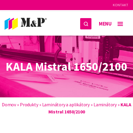
KONTAKT
MENU
KALA Mistral 1650/2100
Domov
»
Produkty
»
Laminátory a aplikátory
»
Laminátory
»
KALA
Mistral 1650/2100