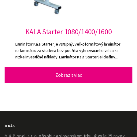
KALA Starter 1080/1400/1600
Laminátor Kala Starter je vstupný, veľkoformátový laminátor
na lamináciu za studena bez použitia vyhrievacieho valca za
nízke investičné náklady. Laminátor Kala Starter je ideálny...
Zobraziť viac
O NÁS
M & P, spol. s r. o. pôsobí na slovenskom trhu už vyše 25 rokov.