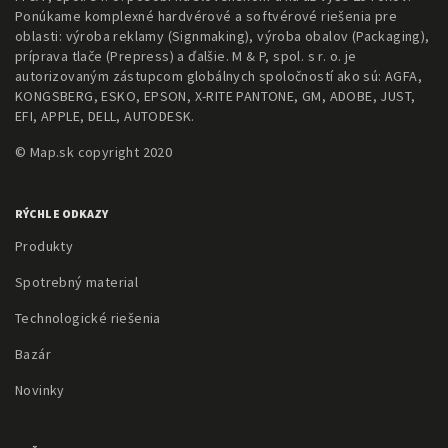
Ponúkame komplexné hardvérové a softvérové riešenia pre
oblasti: výroba reklamy (Signmaking), výroba obalov (Packaging),
príprava tlače (Prepress) a ďalšie. M & P, spol. s r. o. je
autorizovaným zástupcom globálnych spoločností ako sú: AGFA,
KONGSBERG, ESKO, EPSON, X-RITE PANTONE, GM, ADOBE, JUST,
EFI, APPLE, DELL, AUTODESK.
© Map.sk copyright 2020
RÝCHLE ODKAZY
Produkty
Spotrebný material
Technologické riešenia
Bazár
Novinky