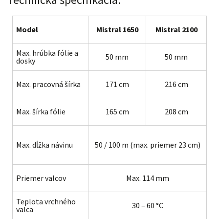
Model
Mistral 1650
Mistral 2100
Max. hrúbka fólie a
50 mm
50 mm
dosky
Max. pracovná šírka
171 cm
216 cm
Max. šírka fólie
165 cm
208 cm
Max. dĺžka návinu
50 / 100 m (max. priemer 23 cm)
Priemer valcov
Max. 114 mm
Teplota vrchného
30 – 60 °C
valca