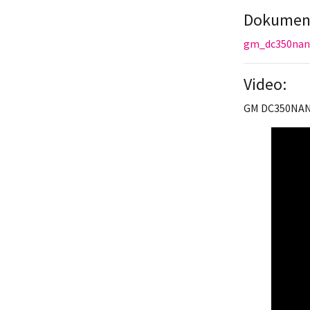
Dokument
gm_dc350nan
Video:
GM DC350NANO