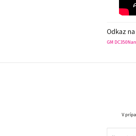
Odkaz na 
GM DC350Na
V príp