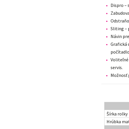
Dispro – 
Zabudovan
Odstraňo
Sliting –
Návin pr
Grafická 
počítadlo
Voliteľn
servis.
Možnosť p
Šírka rolky
Hrúbka mat