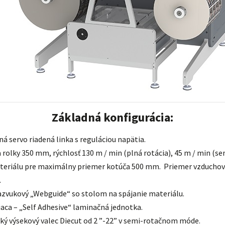
Základná konfigurácia:
 servo riadená linka s reguláciou napätia.
a rolky 350 mm, rýchlosť 130 m / min (plná rotácia), 45 m / min (se
teriálu pre maximálny priemer kotúča 500 mm. Priemer vzduchové
.
azvukový „Webguide“ so stolom na spájanie materiálu.
ca – „Self Adhesive“ laminačná jednotka.
ký výsekový valec Diecut od 2 ”-22” v semi-rotačnom móde.