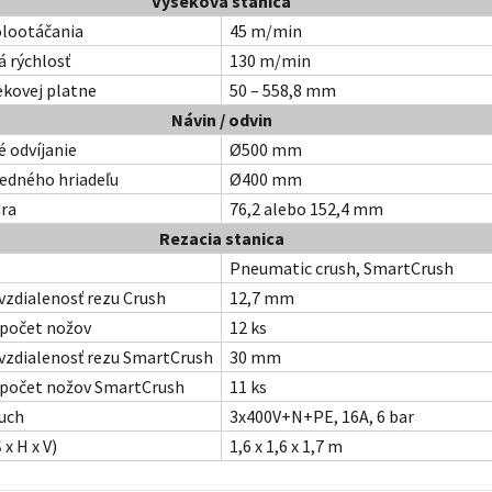
Výseková stanica
olootáčania
45 m/min
á rýchlosť
130 m/min
ekovej platne
50 – 558,8 mm
Návin / odvin
é
odvíjanie
Ø500 mm
 jedného
hriadeľu
Ø400 mm
dra
76,2 alebo 152,4 mm
Rezacia stanica
Pneumatic crush, SmartCrush
vzdialenosť rezu Crush
12,7 mm
počet nožov
12 ks
vzdialenosť rezu SmartCrush
30 mm
počet nožov SmartCrush
11 ks
duch
3x400V+N+PE, 16A, 6 bar
 x H x V)
1,6 x 1,6 x 1,7 m