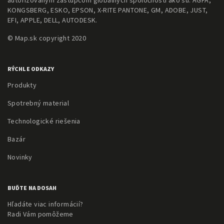
autorizovaným zástupcom globálnych spoločností ako sú: AGFA,
KONGSBERG, ESKO, EPSON, X-RITE PANTONE, GM, ADOBE, JUST,
EFI, APPLE, DELL, AUTODESK.
© Map.sk copyright 2020
RÝCHLE ODKAZY
Produkty
Spotrebný material
Technologické riešenia
Bazár
Novinky
BUĎTE NA DOSAH
Hľadáte viac informácií?
Radi Vám pomôžeme