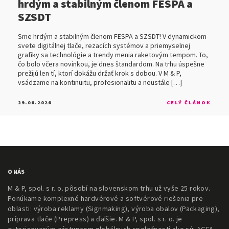
hrdým a stabilným členom FESPA a
SZSDT
Sme hrdým a stabilným členom FESPA a SZSDT! V dynamickom
svete digitálnej tlače, rezacích systémov a priemyselnej
grafiky sa technológie a trendy menia raketovým tempom. To,
čo bolo včera novinkou, je dnes štandardom. Na trhu úspešne
prežijú len tí, ktorí dokážu držať krok s dobou. V M & P,
vsádzame na kontinuitu, profesionalitu a neustále […]
29.06.2026
CELÝ ČLÁNOK
O NÁS
M & P, spol. s r. o. pôsobí na slovenskom trhu už vyše 25 rokov.
Ponúkame komplexné hardvérové a softvérové riešenia pre
oblasti: výroba reklamy (Signmaking), výroba obalov (Packaging),
príprava tlače (Prepress) a ďalšie. M & P, spol. s r. o. je