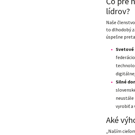
Čo pre 
lídrov?
Naše členstvo
to dlhodobý z
úspešne preta
Svetové 
federáci
technolo
digitálne
Silné do
slovenské
neustále
vyrobiť a 
Aké výho
„Naším cieľom