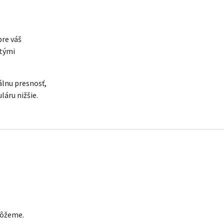
pre váš
atými
álnu presnosť,
áru nižšie.
môžeme.