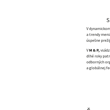
S
V dynamickom 
a trendy meni
úspešne prežij
V
M & P,
vsádz
dlhé roky pat
odborných org
a globálnej f