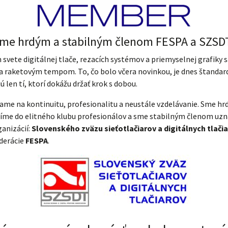
me hrdým a stabilným členom FESPA a SZSD
svete digitálnej tlače, rezacích systémov a priemyselnej grafiky 
a raketovým tempom. To, čo bolo včera novinkou, je dnes štandar
ú len tí, ktorí dokážu držať krok s dobou.
ame na kontinuitu, profesionalitu a neustále vzdelávanie. Sme hrdí
ríme do elitného klubu profesionálov a sme stabilným členom uz
anizácií:
Slovenského zväzu sieťotlačiarov a digitálnych tlači
ederácie
FESPA
.