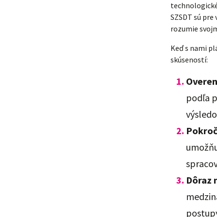
technologické
SZSDT sú pre 
rozumie svoj
Keď s nami plá
skúseností:
Overen
podľa p
výsledo
Pokroči
umožňuj
spracov
Dôraz n
medziná
postupy