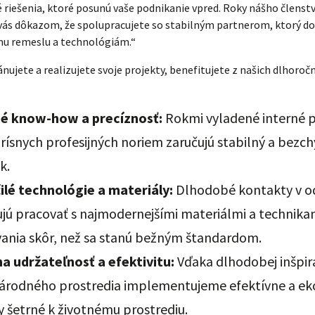
 riešenia, ktoré posunú vaše podnikanie vpred. Roky nášho členst
vás dôkazom, že spolupracujete so stabilným partnerom, ktorý d
mu remeslu a technológiám.“
nujete a realizujete svoje projekty, benefitujete z našich dlhoroč
é know-how a precíznosť:
Rokmi vyladené interné 
rísnych profesijných noriem zaručujú stabilný a bezc
k.
lé technológie a materiály:
Dlhodobé kontakty v o
ú pracovať s najmodernejšími materiálmi a technika
ania skôr, než sa stanú bežným štandardom.
a udržateľnosť a efektivitu:
Vďaka dlhodobej inšpirá
rodného prostredia implementujeme efektívne a eko
 šetrné k životnému prostrediu.