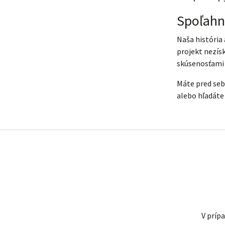
Spoľahn
Naša história
projekt nezís
skúsenosťami 
Máte pred seb
alebo hľadáte
V príp