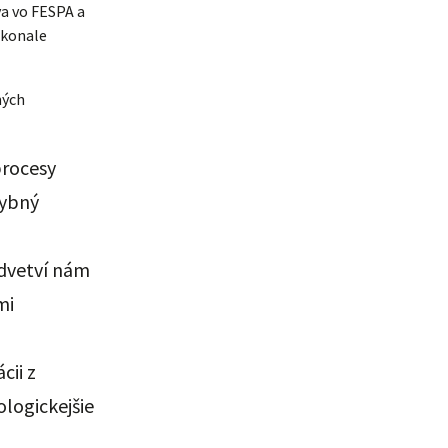
va vo FESPA a
okonale
ných
procesy
hybný
dvetví nám
mi
cii z
logickejšie