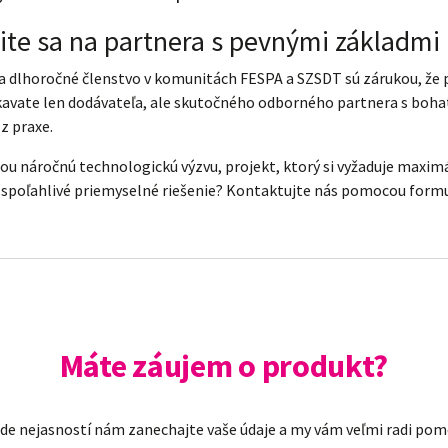
ite sa na partnera s pevnými základmi
 a dlhoročné členstvo v komunitách FESPA a SZSDT sú zárukou, že 
kavate len dodávateľa, ale skutočného odborného partnera s boh
z praxe.
ou náročnú technologickú výzvu, projekt, ktorý si vyžaduje maxim
 spoľahlivé priemyselné riešenie? Kontaktujte nás pomocou formul
Máte záujem o produkt?
ade nejasností nám zanechajte vaše údaje a my vám veľmi radi po