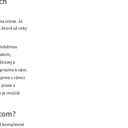
ch
na stene. Je
 ktoré už roky
lobálnou
endom,
átovej a
 priamo k vám.
ujeme v rámci
 praxe a
o je možné
ktom?
ať komplexné