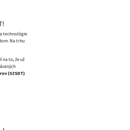
T!
sa technológie
dom. Na trhu
 na to, že už
návaných
arov (SZSDT)