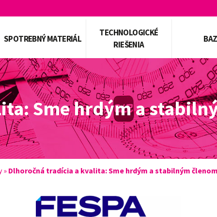
TECHNOLOGICKÉ
SPOTREBNÝ MATERIÁL
BA
RIEŠENIA
alita: Sme hrdým a stabil
y
»
Dlhoročná tradícia a kvalita: Sme hrdým a stabilným členo