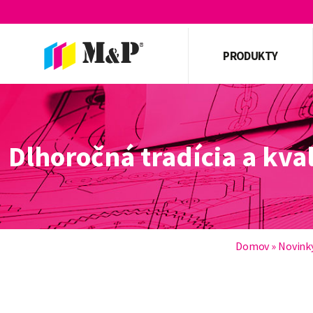
PRODUKTY
Dlhoročná tradícia a kv
Domov
»
Novink