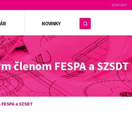
KONTAKT
ZÁR
NOVINKY
ným členom FESPA a SZSDT
m FESPA a SZSDT