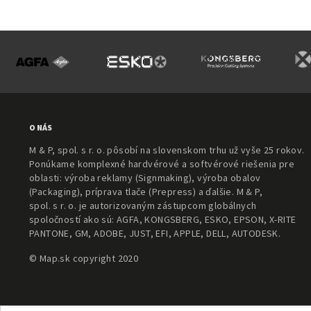
O NÁS
M & P, spol. s r. o. pôsobí na slovenskom trhu už vyše 25 rokov.
Ponúkame komplexné hardvérové a softvérové riešenia pre
oblasti: výroba reklamy (Signmaking), výroba obalov
(Packaging), príprava tlače (Prepress) a ďalšie. M & P,
spol. s r. o. je autorizovaným zástupcom globálnych
spoločností ako sú: AGFA, KONGSBERG, ESKO, EPSON, X-RITE
PANTONE, GM, ADOBE, JUST, EFI, APPLE, DELL, AUTODESK.
© Map.sk copyright 2020
Search