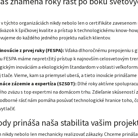
nás znamená roky rásť po boku svetový
 v týchto organizáciách nikdy nebolo len o certifikáte zavesenom 
áväzok k špičkovej kvalite a prístup k technologickému know-how,
vujeme do každého jedného projektu našich klientov.
inovácie z prvej ruky (FESPA):
Vďaka dlhoročnému prepojeniu s g
ou FESPA máme nepretržitý prístup k najnovším celosvetovým tr
gickým inováciám a ekologickým štandardom v oblasti veľkoform
j tlače. Vieme, kam sa priemysel uberá, a tieto inovácie prinášame
máce zázemie a expertíza (SZSDT):
Dlhé roky aktívne spoluprac
ho zväzu s top expertmi na domácom trhu. Zdieľanie skúseností z
 odborné rásť nám pomáha posúvať technologické hranice toho, č
vytlačiť.
dy prináša naša stabilita vašim proje
 nikdy nebolo len mechanicky realizovať zákazky. Chceme prináš