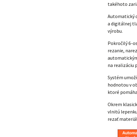
takéhoto zaria
Automatický di
a digitálnej t
výrobu.
Pokročilý 6-o
rezanie, narez
automatickým
na realizáciu 
Systém umožňu
hodnotou v ob
ktoré pomáha 
Okrem klasický
vlnitú lepenk
rezať materiá