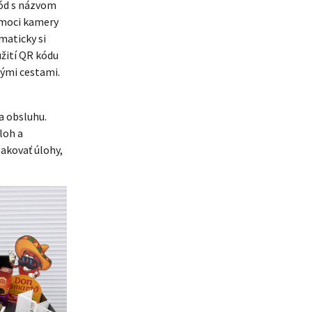
kód s názvom
pomoci kamery
maticky si
užití QR kódu
vými cestami.
a obsluhu.
loh a
akovať úlohy,