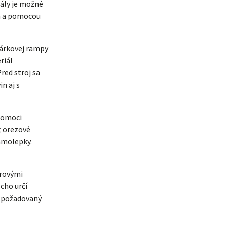
iály je možné
ba a pomocou
hárkovej rampy
riál
red stroj sa
n aj s
 pomoci
ť orezové
samolepky.
erovými
cho určí
ol požadovaný