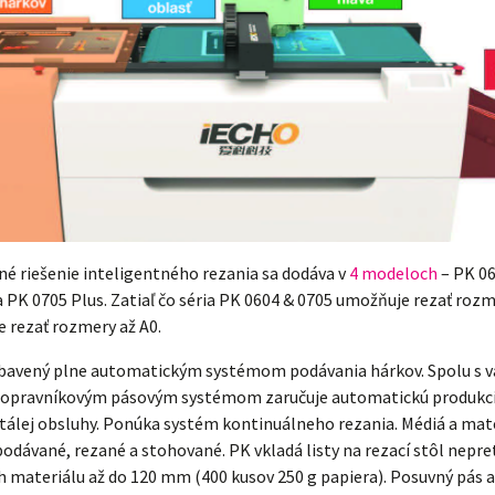
é riešenie inteligentného rezania sa dodáva v
4 modeloch
– PK 06
a PK 0705 Plus. Zatiaľ čo séria PK 0604 & 0705 umožňuje rezať rozm
 rezať rozmery až A0.
ybavený plne automatickým systémom podávania hárkov. Spolu s
dopravníkovým pásovým systémom zaručuje automatickú produkc
tálej obsluhy. Ponúka systém kontinuálneho rezania. Médiá a mate
odávané, rezané a stohované. PK vkladá listy na rezací stôl nepret
h materiálu až do 120 mm (400 kusov 250 g papiera). Posuvný pás