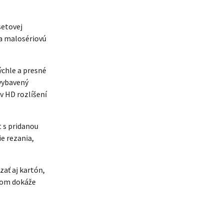
setovej
 a malosériovú
ýchle a presné
 vybavený
 HD rozlíšení
t s pridanou
e rezania,
zať aj kartón,
ojom dokáže