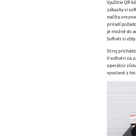
Využitie QR k
zákazky si so
načíta orezov
priradí požado
je možné do a
Softvér si vžd
Stroj prichádz
V softvéri na 
operátor získ
vyvolané z his