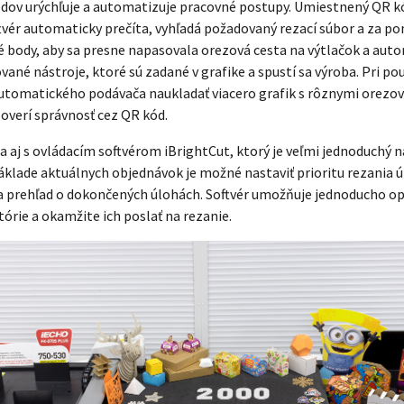
ódov urýchľuje a automatizuje pracovné postupy. Umiestnený QR 
ftvér automaticky prečíta, vyhľadá požadovaný rezací súbor a za 
é body, aby sa presne napasovala orezová cesta na výtlačok a auto
vané nástroje, ktoré sú zadané v grafike a spustí sa výroba. Pri po
utomatického podávača naukladať viacero grafik s rôznymi orezo
y overí správnosť cez QR kód.
a aj s ovládacím softvérom iBrightCut, ktorý je veľmi jednoduchý n
základe aktuálnych objednávok je možné nastaviť prioritu rezania ú
a prehľad o dokončených úlohách. Softvér umožňuje jednoducho op
tórie a okamžite ich poslať na rezanie.