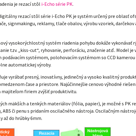
denia je rezací stôl
i-Echo série PK
.
gitálny rezací stôl série i-Echo PK je systém určený pre oblasť of
lače, signmakingu, reklamy, tlače obalov, výrobu vzoriek, darčekov
sový vysokorýchlostný systém riadenia pohybu dokáže vykonávať r
anie tzv. „kiss-cut“, ryhovanie, perforáciu, značenie atď.. Model je
 podávacím systémom, polohovacím systémom so CCD kamerou v
plne automatickej výroby.
je vyrábať presný, inovatívny, jedinečný a vysoko kvalitný produk
medzenom čase a priestore. Najúčinnejšie cenovo výhodné riešeni
majiteľom firiem zvýšiť produktivitu.
ch mäkších a tenkých materiálov (fólia, papier), je možné s PK re
u, ABS či penu s pridaním oscilačného nástroja. Oscilačným nástr
ly až do hrúbky 6mm.