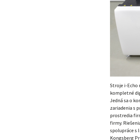
Stroje i-Echo
kompletné digi
Jedná sa o ko
zariadenia s 
prostredia fir
firmy. Riešen
spolupráce s 
Kongsberg Pre