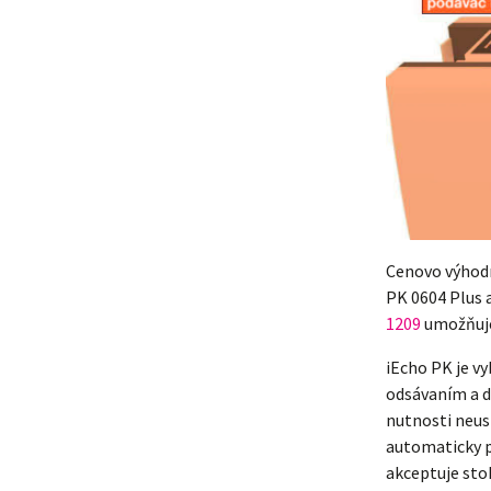
Cenovo výhodn
PK 0604 Plus 
1209
umožňuje
iEcho PK je v
odsávaním a 
nutnosti neus
automaticky p
akceptuje sto