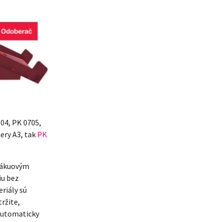
04, PK 0705,
ery A3, tak
PK
 vákuovým
iu bez
riály sú
ržite,
 automaticky