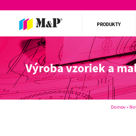
PRODUKTY
Výroba vzoriek a ma
Domov
»
No