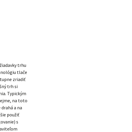
ožiadavky trhu
hnológiu tlače
tupne zriadiť
ný trh si
enia. Typickým
rejme, na toto
e drahá a na
šie použiť
govanie) s
taviteľom