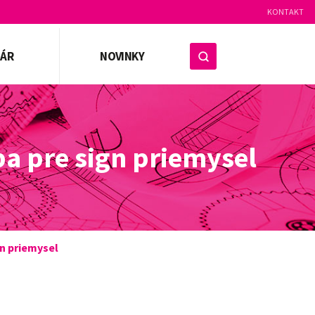
KONTAKT
ZÁR
NOVINKY
a pre sign priemysel
n priemysel