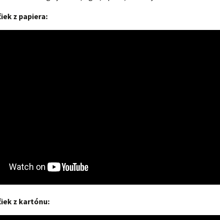
iek z papiera:
iek z kartónu: