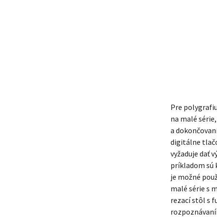
Pre polygrafiu
na malé série,
a dokončovania
digitálne tlač
vyžaduje dať v
príkladom sú k
je možné použi
malé série s 
rezací stôl s 
rozpoznávaním