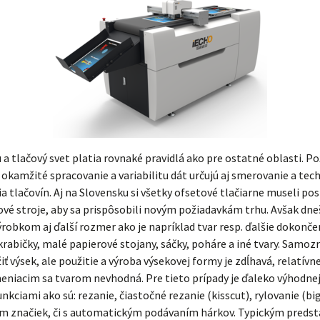
 a tlačový svet platia rovnaké pravidlá ako pre ostatné oblasti. P
 okamžité spracovanie a variabilitu dát určujú aj smerovanie a tec
 tlačovín. Aj na Slovensku si všetky ofsetové tlačiarne museli pos
ové stroje, aby sa prispôsobili novým požiadavkám trhu. Avšak dneš
ýrobkom aj ďalší rozmer ako je napríklad tvar resp. ďalšie dokonč
rabičky, malé papierové stojany, sáčky, poháre a iné tvary. Samoz
ť výsek, ale použitie a výroba výsekovej formy je zdĺhavá, relatívn
meniacim sa tvarom nevhodná. Pre tieto prípady je ďaleko výhodnej
funkciami ako sú: rezanie, čiastočné rezanie (kisscut), rylovanie (bi
 značiek, či s automatickým podávaním hárkov. Typickým preds