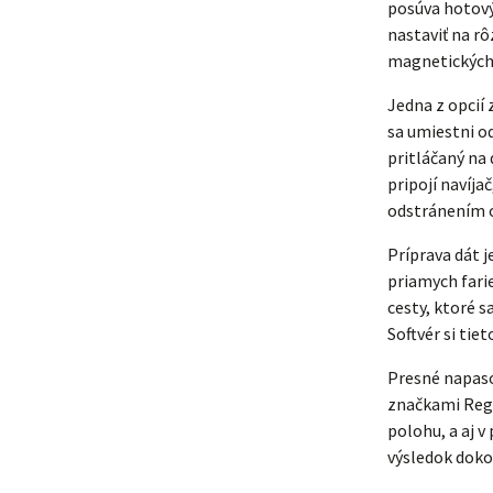
posúva hotový
nastaviť na r
magnetických 
Jedna z opcií
sa umiestni o
pritláčaný na 
pripojí navíja
odstránením o
Príprava dát j
priamych fari
cesty, ktoré s
Softvér si tie
Presné napaso
značkami Regm
polohu, a aj v
výsledok doko