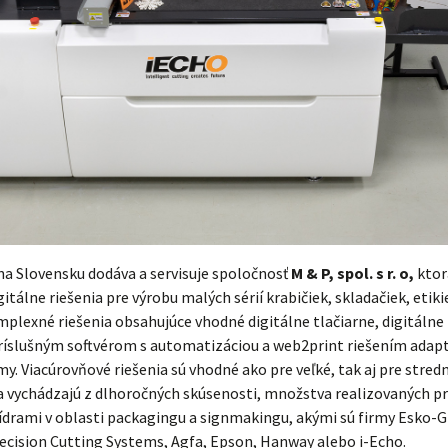
 na Slovensku dodáva a servisuje spoločnosť
M & P, spol. s r. o,
ktor
tálne riešenia pre výrobu malých sérií krabičiek, skladačiek, etiki
mplexné riešenia obsahujúce vhodné digitálne tlačiarne, digitálne 
príslušným softvérom s automatizáciou a web2print riešením ada
my. Viacúrovňové riešenia sú vhodné ako pre veľké, tak aj pre stred
ia vychádzajú z dlhoročných skúsenosti, množstva realizovaných p
lídrami v oblasti packagingu a signmakingu, akými sú firmy Esko-G
cision Cutting Systems, Agfa, Epson, Hanway alebo i-Echo.