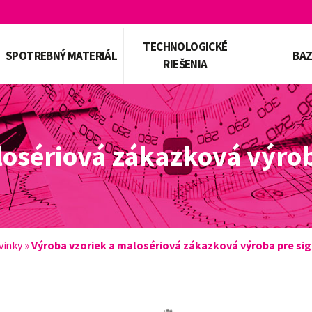
TECHNOLOGICKÉ
SPOTREBNÝ MATERIÁL
BA
RIEŠENIA
losériová zákazková výrob
vinky
»
Výroba vzoriek a malosériová zákazková výroba pre sig