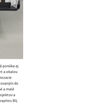
á ponúka aj
et a obalov.
rezacie
ptovaným do
né a malé
rojektov a
raphics BV,