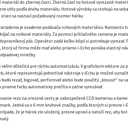
 materiál do zbernej časti. Zbernú časť na hotové vyrezané mater
ôzne uhly podľa druhu materiálu. Hotové výrobky sa stohujú na se
stien sa nastaví požadovaný rozmer hárku.
 zariadenia je osadenie podávača rolkových materiálov. Namiesto 
dvíjač na rolkové materiály. Za pomoci prítlačného ramena je mate
dopravníkový pás. Operátor zadá koľko kópií si potrebuje vyrezať. P
č, ktorý už firma môže mať alebo priamo i-Echo ponúka vlastný návi
dpadovej mriežky.
e veľmi dôležitá pre rýchlu automatizáciu. V grafickom editore za
eb, ktoré reprezentujú jednotlivé nástroje v iEchu je možné označi
a budú rezať, bigovať, perforovať alebo bude použitý „kisscut“ na 
to priame farby automaticky prečíta a začne vyrezávať.
vanie rezu na orezové cesty je zabezpečené CCD kamerou a kam
ark. Jedná sa o 6 mm kruhové značky, podľa ktorých si presne i-E
 prípade, že je hárok zle uložený, presne upraví a natočí rez, aby b
nalý.