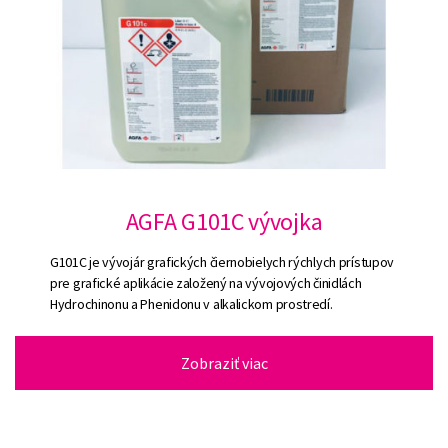
AGFA G101C vývojka
G101C je vývojár grafických čiernobielych rýchlych prístupov
pre grafické aplikácie založený na vývojových činidlách
Hydrochinonu a Phenidonu v alkalickom prostredí.
Zobraziť viac