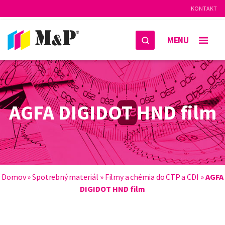
KONTAKT
MENU
AGFA DIGIDOT HND film
Domov
»
Spotrebný materiál
»
Filmy a chémia do CTP a CDI
»
AGFA
DIGIDOT HND film