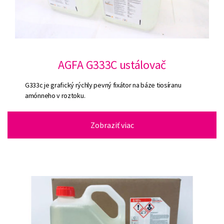
AGFA G333C ustálovač
G333c je grafický rýchly pevný fixátor na báze tiosíranu
amónneho v roztoku.
Zobraziť viac