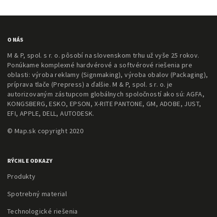
O NÁS
M & P, spol. s r. o. pôsobí na slovenskom trhu už vyše 25 rokov.
Ponúkame komplexné hardvérové a softvérové riešenia pre
oblasti: výroba reklamy (Signmaking), výroba obalov (Packaging),
príprava tlače (Prepress) a ďalšie. M & P, spol. s r. o. je
autorizovaným zástupcom globálnych spoločností ako sú: AGFA,
KONGSBERG, ESKO, EPSON, X-RITE PANTONE, GM, ADOBE, JUST,
EFI, APPLE, DELL, AUTODESK.
© Map.sk copyright 2020
RÝCHLE ODKAZY
Produkty
Spotrebný material
Technologické riešenia