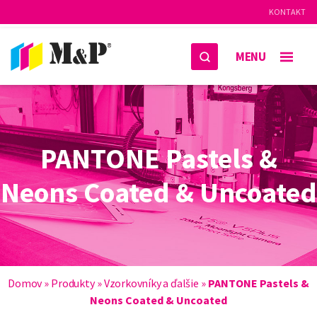
KONTAKT
MENU
PANTONE Pastels &
Neons Coated & Uncoated
Domov
»
Produkty
»
Vzorkovníky a ďalšie
»
PANTONE Pastels &
Neons Coated & Uncoated