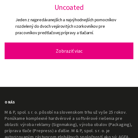
Uncoated
Jeden z najpredávanejších a najvýhodnejších pomocníkov
rozdelený do dvoch vejárovitých vzorkovníkov pre
pracovníkov predtlačovej prípravy a tlačiarní.
Zobraziť viac
O NÁS
M & P, spol. s r. o. pôsobí na slovenskom trhu už vyše 25 rokov.
Ponúkame komplexné hardvérové a softvérové riešenia pre
oblasti: výroba reklamy (Signmaking), výroba obalov (Packaging),
príprava tlače (Prepress) a ďalšie. M & P, spol. s r. o. je
autorizovaným zástupcom globálnych spoločností ako sú: AGFA,