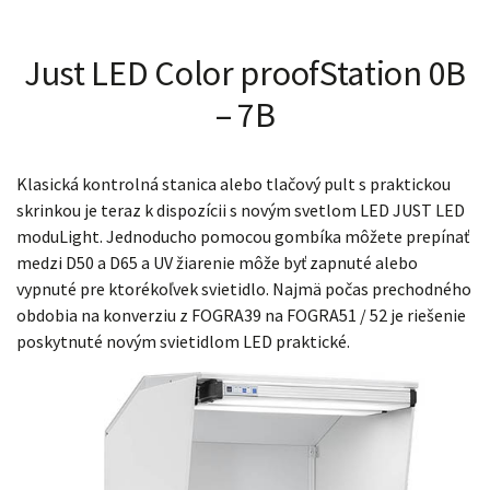
Just LED Color proofStation 0B
– 7B
Klasická kontrolná stanica alebo tlačový pult s praktickou
skrinkou je teraz k dispozícii s novým svetlom LED JUST LED
moduLight. Jednoducho pomocou gombíka môžete prepínať
medzi D50 a D65 a UV žiarenie môže byť zapnuté alebo
vypnuté pre ktorékoľvek svietidlo. Najmä počas prechodného
obdobia na konverziu z FOGRA39 na FOGRA51 / 52 je riešenie
poskytnuté novým svietidlom LED praktické.