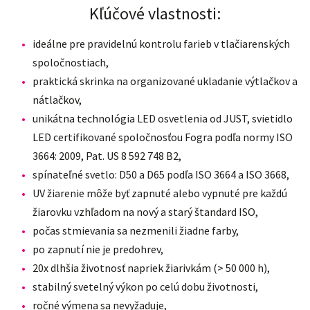
Kľúčové vlastnosti:
ideálne pre pravidelnú kontrolu farieb v tlačiarenských
spoločnostiach,
praktická skrinka na organizované ukladanie výtlačkov a
nátlačkov,
unikátna technológia LED osvetlenia od JUST, svietidlo
LED certifikované spoločnosťou Fogra podľa normy ISO
3664: 2009, Pat. US 8 592 748 B2,
spínateľné svetlo: D50 a D65 podľa ISO 3664 a ISO 3668,
UV žiarenie môže byť zapnuté alebo vypnuté pre každú
žiarovku vzhľadom na nový a starý štandard ISO,
počas stmievania sa nezmenili žiadne farby,
po zapnutí nie je predohrev,
20x dlhšia životnosť napriek žiarivkám (> 50 000 h),
stabilný svetelný výkon po celú dobu životnosti,
ročné výmena sa nevyžaduje,