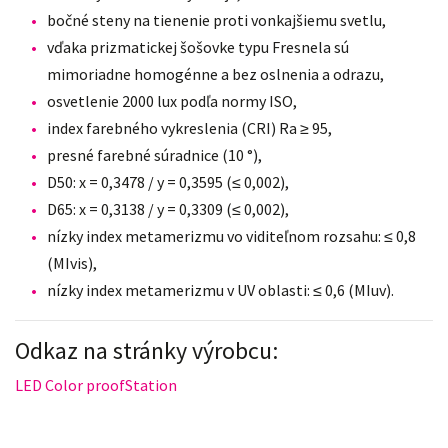
bočné steny na tienenie proti vonkajšiemu svetlu,
vďaka prizmatickej šošovke typu Fresnela sú
mimoriadne homogénne a bez oslnenia a odrazu,
osvetlenie 2000 lux podľa normy ISO,
index farebného vykreslenia (CRI) Ra ≥ 95,
presné farebné súradnice (10 °),
D50: x = 0,3478 / y = 0,3595 (≤ 0,002),
D65: x = 0,3138 / y = 0,3309 (≤ 0,002),
nízky index metamerizmu vo viditeľnom rozsahu: ≤ 0,8
(MIvis),
nízky index metamerizmu v UV oblasti: ≤ 0,6 (MIuv).
Odkaz na stránky výrobcu:
LED Color proofStation