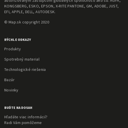
autorizovaným zástupcom globálnych spoločností ako sú: AGFA,
KONGSBERG, ESKO, EPSON, X-RITE PANTONE, GM, ADOBE, JUST,
EFI, APPLE, DELL, AUTODESK.
© Map.sk copyright 2020
RÝCHLE ODKAZY
Produkty
Spotrebný material
Technologické riešenia
Bazár
Novinky
BUĎTE NA DOSAH
Hľadáte viac informácií?
Radi Vám pomôžeme