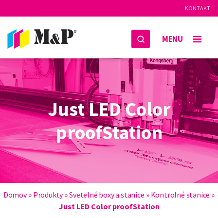
KONTAKT
MENU
Just LED Color
proofStation
Domov
»
Produkty
»
Svetelné boxy a stanice
»
Kontrolné stanice
»
Just LED Color proofStation