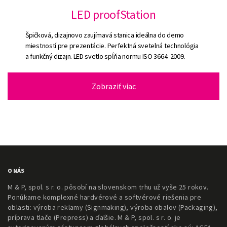
LED proofStation
Špičková, dizajnovo zaujímavá stanica ideálna do demo
miestností pre prezentácie. Perfektná svetelná technológia
a funkčný dizajn. LED svetlo spĺňa normu ISO 3664: 2009.
Zobraziť viac
O NÁS
M & P, spol. s r. o. pôsobí na slovenskom trhu už vyše 25 rokov.
Ponúkame komplexné hardvérové a softvérové riešenia pre
oblasti: výroba reklamy (Signmaking), výroba obalov (Packaging),
príprava tlače (Prepress) a ďalšie. M & P, spol. s r. o. je