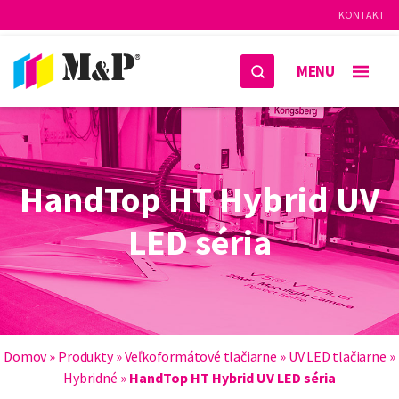
KONTAKT
MENU
HandTop HT Hybrid UV
LED séria
Domov
»
Produkty
»
Veľkoformátové tlačiarne
»
UV LED tlačiarne
»
Hybridné
»
HandTop HT Hybrid UV LED séria