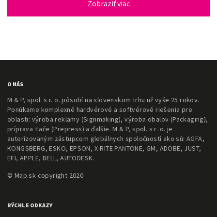
Zobraziť viac
O NÁS
M & P, spol. s r. o. pôsobí na slovenskom trhu už vyše 25 rokov.
Ponúkame komplexné hardvérové a softvérové riešenia pre
oblasti: výroba reklamy (Signmaking), výroba obalov (Packaging),
príprava tlače (Prepress) a ďalšie. M & P, spol. s r. o. je
autorizovaným zástupcom globálnych spoločností ako sú: AGFA,
KONGSBERG, ESKO, EPSON, X-RITE PANTONE, GM, ADOBE, JUST,
EFI, APPLE, DELL, AUTODESK.
© Map.sk copyright 2020
RÝCHLE ODKAZY