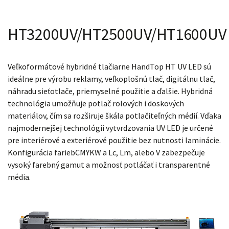
HT3200UV/HT2500UV/HT1600UV
Veľkoformátové hybridné tlačiarne HandTop HT UV LED sú
ideálne pre výrobu reklamy, veľkoplošnú tlač, digitálnu tlač,
náhradu sieťotlače, priemyselné použitie a ďalšie. Hybridná
technológia umožňuje potlač rolových i doskových
materiálov, čím sa rozširuje škála potlačiteľných médií. Vďaka
najmodernejšej technológii vytvrdzovania UV LED je určené
pre interiérové a exteriérové použitie bez nutnosti laminácie.
Konfigurácia fariebCMYKW a Lc, Lm, alebo V zabezpečuje
vysoký farebný gamut a možnosť potláčať i transparentné
média.