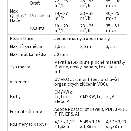
22 – 36
48 – 55
55 – 100
Draft
2
2
2
m
/h
m
/h
m
/h
Max.
14 – 27
33 – 38
40 – 75
rýchlosť
Produkcia
2
2
2
m
/h
m
/h
m
/h
tlače
10 – 20
23 – 26
35 – 53
Kvalita
2
2
2
m
/h
m
/h
m
/h
Režim tlače
Jednosmerný a obojsmerný.
Max. šírka média
1,6 m
2,5 m
3,2 m
Max. hrúbka média
50 mm
Pevné a flexibilné ploché materiály.
Typ média
Platne, dosky, banery, textílie a
fólie.
UV EKO atrament (bez prchavých
Atrament
organických zlúčenín VOC).
CMYKW a
Farby
Lc, Lm,
CMYKW, Lc, Lm, V
alebo V
Adobe Postscript Level3, PDF, JPEG,
Formát súborov
TIFF, EPS, AI
4,15 x 1,19
5,49 x 1,15
4,67 x 3,03
Rozmery (d x š x v)
x 1,33 m
x 1,38 m
x 1,38 m