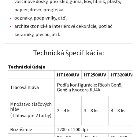
voštinové dosky, plexisklo,guma, kov, hliník, plasty,
papier, drevo, preglejka.
odznaky, podpivníky, atď.,
architektonické a interiérové dekorácie, potlač
keramiky, plechu, atď.
Technická špecifikácia:
Technické údaje
HT1600UV
HT2500UV
HT3200UV
Podľa konfigurácie: Ricoh Gen5,
Tlačová hlava
Gen6 a Kyocera KJ4A.
Množstvo tlačových
hláv
2 – 4 ks
3 – 8 ks
4 – 8 ks
(1 hlava pre 2 farby)
Rozlíšenie
1200 x 1200 dpi