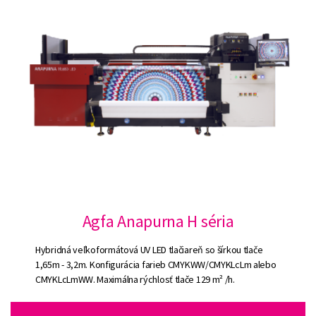
Agfa Anapurna H séria
Hybridná veľkoformátová UV LED tlačiareň so šírkou tlače
1,65m - 3,2m. Konfigurácia farieb CMYKWW/CMYKLcLm alebo
CMYKLcLmWW. Maximálna rýchlosť tlače 129 m² /h.