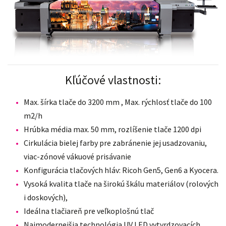
Kľúčové vlastnosti:
Max. šírka tlače do 3200 mm , Max. rýchlosť tlače do 100
m2/h
Hrúbka média max. 50 mm, rozlíšenie tlače 1200 dpi
Cirkulácia bielej farby pre zabránenie jej usadzovaniu,
viac-zónové vákuové prisávanie
Konfigurácia tlačových hláv: Ricoh Gen5, Gen6 a Kyocera.
Vysoká kvalita tlače na širokú škálu materiálov (rolových
i doskových),
Ideálna tlačiareň pre veľkoplošnú tlač
Najmodernejšia technológia UV LED vytvrdzovacích