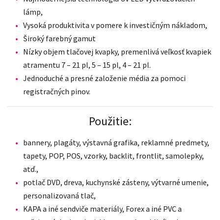
lámp,
Vysoká produktivita v pomere k investičným nákladom,
Široký farebný gamut
Nízky objem tlačovej kvapky, premenlivá veľkosť kvapiek
atramentu 7 – 21 pl, 5 – 15 pl, 4 – 21 pl.
Jednoduché a presné založenie média za pomoci
registračných pinov.
Použitie:
bannery, plagáty, výstavná grafika, reklamné predmety,
tapety, POP, POS, vzorky, backlit, frontlit, samolepky,
atď.,
potlač DVD, dreva, kuchynské zásteny, výtvarné umenie,
personalizovaná tlač,
KAPA a iné sendviče materiály, Forex a iné PVC a