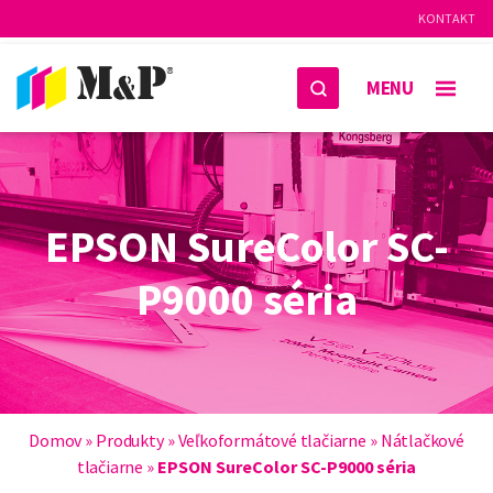
KONTAKT
MENU
EPSON SureColor SC-
P9000 séria
Domov
»
Produkty
»
Veľkoformátové tlačiarne
»
Nátlačkové
tlačiarne
»
EPSON SureColor SC-P9000 séria