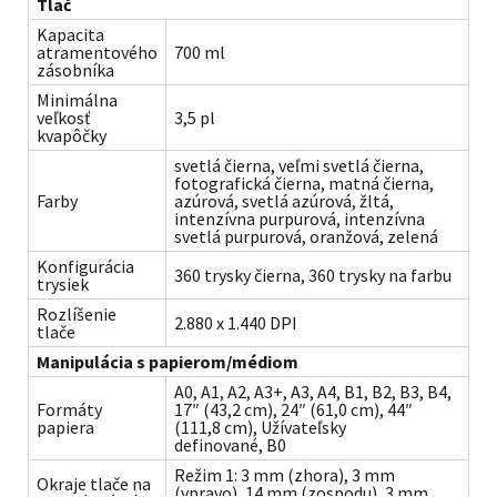
Tlač
Kapacita
atramentového
700 ml
zásobníka
Minimálna
veľkosť
3,5 pl
kvapôčky
svetlá čierna, veľmi svetlá čierna,
fotografická čierna, matná čierna,
Farby
azúrová, svetlá azúrová, žltá,
intenzívna purpurová, intenzívna
svetlá purpurová, oranžová, zelená
Konfigurácia
360 trysky čierna, 360 trysky na farbu
trysiek
Rozlíšenie
2.880 x 1.440 DPI
tlače
Manipulácia s papierom/médiom
A0, A1, A2, A3+, A3, A4, B1, B2, B3, B4,
Formáty
17″ (43,2 cm), 24″ (61,0 cm), 44″
papiera
(111,8 cm), Užívateľsky
definované, B0
Režim 1: 3 mm (zhora), 3 mm
Okraje tlače na
(vpravo), 14 mm (zospodu), 3 mm