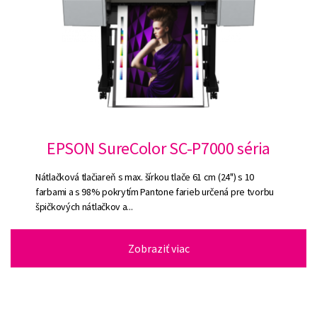
EPSON SureColor SC-P7000 séria
Nátlačková tlačiareň s max. šírkou tlače 61 cm (24") s 10
farbami a s 98% pokrytím Pantone farieb určená pre tvorbu
špičkových nátlačkov a...
Zobraziť viac