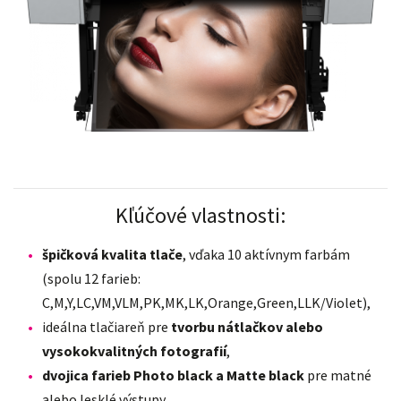
Kľúčové vlastnosti:
špičková kvalita tlače
, vďaka 10 aktívnym farbám
(spolu 12 farieb:
C,M,Y,LC,VM,VLM,PK,MK,LK,Orange,Green,LLK/Violet),
ideálna tlačiareň pre
tvorbu nátlačkov alebo
vysokokvalitných fotografií
,
dvojica farieb Photo black a Matte black
pre matné
alebo lesklé výstupy,