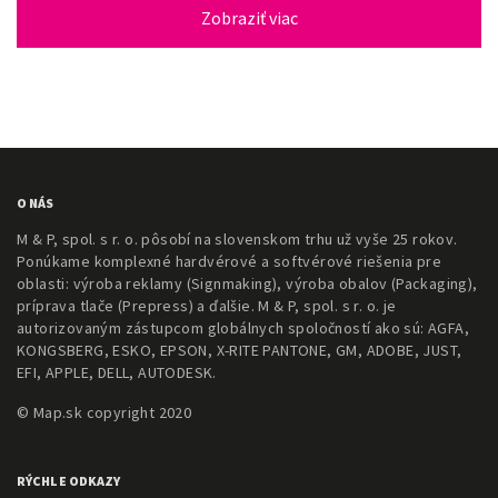
Zobraziť viac
O NÁS
M & P, spol. s r. o. pôsobí na slovenskom trhu už vyše 25 rokov.
Ponúkame komplexné hardvérové a softvérové riešenia pre
oblasti: výroba reklamy (Signmaking), výroba obalov (Packaging),
príprava tlače (Prepress) a ďalšie. M & P, spol. s r. o. je
autorizovaným zástupcom globálnych spoločností ako sú: AGFA,
KONGSBERG, ESKO, EPSON, X-RITE PANTONE, GM, ADOBE, JUST,
EFI, APPLE, DELL, AUTODESK.
© Map.sk copyright 2020
RÝCHLE ODKAZY