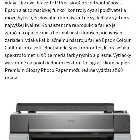
Vďaka tlačovej hlave TFP PrecisionCore od spoločnosti
Epson a automatickej funkcii kontroly dýz si používatelia
môžu byť istí, že dosiahnu konzistentné výsledky a výstup v
najvyššej kvalite. Konzistentná reprodukcia farieb je
zaručená opakovane a bez nutnosti drahých prídavných
zariadení vďaka kalibračnému nástroju farieb Epson Colour
Calibration a voliteľnej sonde Spectroproofer, ktorá vďaka
spektrofometru XRite meria farby rýchlo a presne. Výtlačky
vytvorené na prvotriednom lesklom fotografickom papieri
Premium Glossy Photo Paper môžu reálne vydržať až 60
rokov.