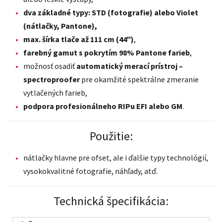
dva základné typy: STD (fotografie) alebo Violet
(nátlačky, Pantone),
max. šírka tlače až 111 cm (44″)
,
farebný gamut s pokrytím 98% Pantone farieb
,
možnosť osadiť
automatický merací prístroj –
spectroproofer
pre okamžité spektrálne zmeranie
vytlačených farieb,
podpora profesionálneho RIPu EFI alebo GM
.
Použitie:
nátlačky hlavne pre ofset, ale i ďalšie typy technológií,
vysokokvalitné fotografie, náhľady, atď.
Technická špecifikácia: