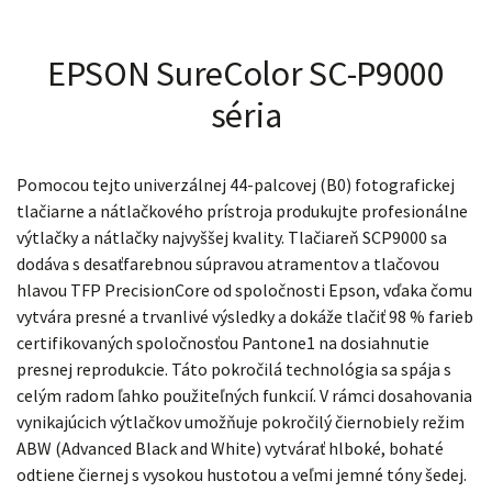
EPSON SureColor SC-P9000
séria
Pomocou tejto univerzálnej 44-palcovej (B0) fotografickej
tlačiarne a nátlačkového prístroja produkujte profesionálne
výtlačky a nátlačky najvyššej kvality. Tlačiareň SCP9000 sa
dodáva s desaťfarebnou súpravou atramentov a tlačovou
hlavou TFP PrecisionCore od spoločnosti Epson, vďaka čomu
vytvára presné a trvanlivé výsledky a dokáže tlačiť 98 % farieb
certifikovaných spoločnosťou Pantone1 na dosiahnutie
presnej reprodukcie. Táto pokročilá technológia sa spája s
celým radom ľahko použiteľných funkcií. V rámci dosahovania
vynikajúcich výtlačkov umožňuje pokročilý čiernobiely režim
ABW (Advanced Black and White) vytvárať hlboké, bohaté
odtiene čiernej s vysokou hustotou a veľmi jemné tóny šedej.