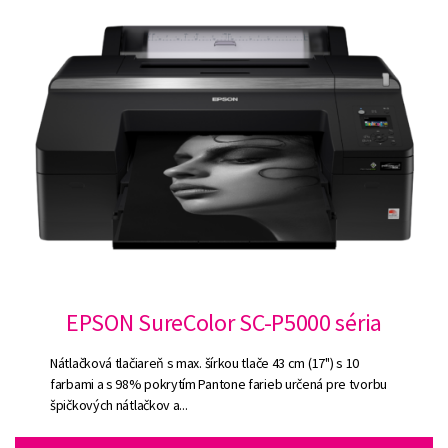
EPSON SureColor SC-P5000 séria
Nátlačková tlačiareň s max. šírkou tlače 43 cm (17") s 10
farbami a s 98% pokrytím Pantone farieb určená pre tvorbu
špičkových nátlačkov a...